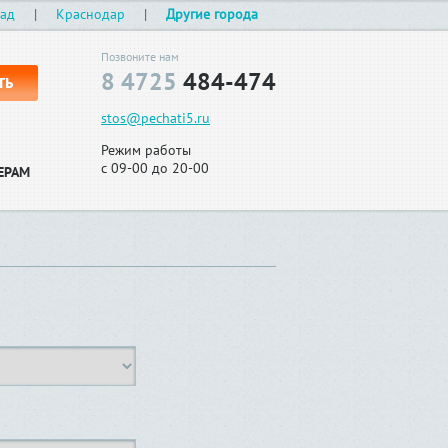
рад
|
Краснодар
|
Другие города
Позвоните нам
8 4725
484-474
ТЬ
stos@pechati5.ru
Режим работы
с 09-00 до 20-00
ЕРАМ